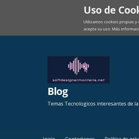
Uso de Coo
Utilizamos cookies propias y
acepta su uso. Más informaci
Saltar
al
contenido
Blog
Temas Tecnologicos interesantes de l
Inicio
Contactanos
Política de pri