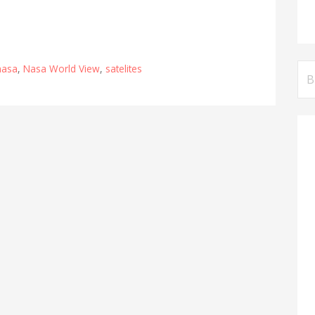
Bus
nasa
,
Nasa World View
,
satelites